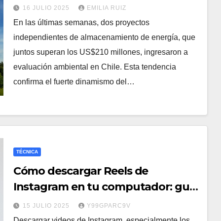
Superan los US$210 Millones en
16 JULIO 2025
EMILIA RUIZ
Chile
En las últimas semanas, dos proyectos
independientes de almacenamiento de energía, que
juntos superan los US$210 millones, ingresaron a
evaluación ambiental en Chile. Esta tendencia
confirma el fuerte dinamismo del…
TÉCNICA
Cómo descargar Reels de
Instagram en tu computador: guía
práctica para usuarios en Chile
15 JULIO 2025
Y99GPARC9V
Descargar videos de Instagram, especialmente los