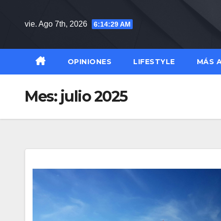
Saltar
al
vie. Ago 7th, 2026
6:14:30 AM
contenido
OPINIONES
LIFESTYLE
MÁS 
Mes:
julio 2025