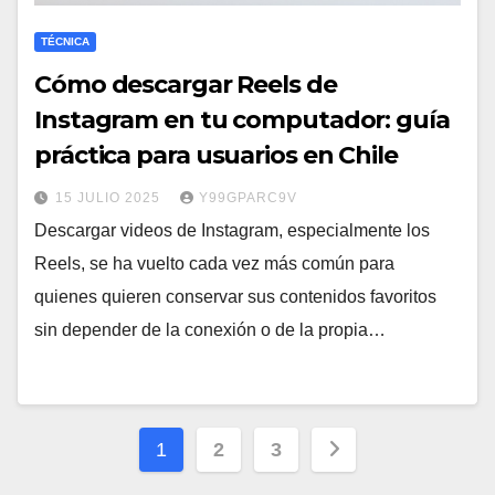
TÉCNICA
Cómo descargar Reels de
Instagram en tu computador: guía
práctica para usuarios en Chile
15 JULIO 2025
Y99GPARC9V
Descargar videos de Instagram, especialmente los
Reels, se ha vuelto cada vez más común para
quienes quieren conservar sus contenidos favoritos
sin depender de la conexión o de la propia…
Paginación
1
2
3
de