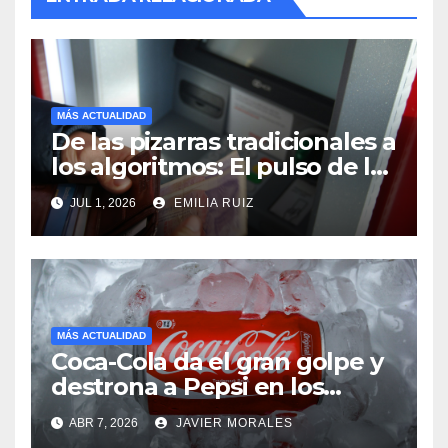
MÁS ACTUALIDAD
De las pizarras tradicionales a
los algoritmos: El pulso de los
gigantes bancarios
JUL 1, 2026
EMILIA RUIZ
MÁS ACTUALIDAD
Coca-Cola da el gran golpe y
destrona a Pepsi en los
hoteles Marriott
ABR 7, 2026
JAVIER MORALES