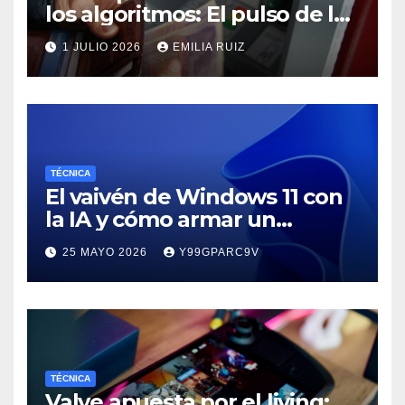
los algoritmos: El pulso de los
gigantes bancarios
1 JULIO 2026
EMILIA RUIZ
TÉCNICA
El vaivén de Windows 11 con
la IA y cómo armar un
entorno de trabajo definitivo
25 MAYO 2026
Y99GPARC9V
por menos de 40 dólares
TÉCNICA
Valve apuesta por el living: