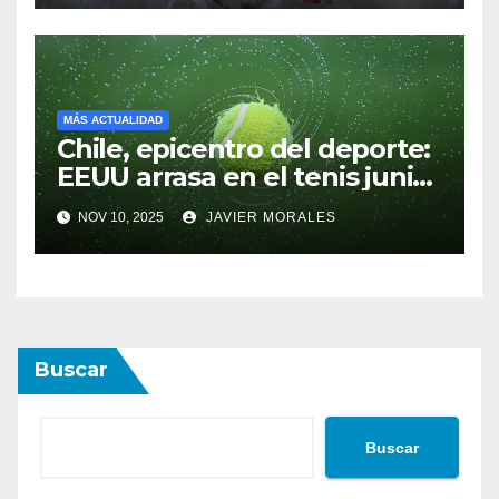
MÁS ACTUALIDAD
Chile, epicentro del deporte:
EEUU arrasa en el tenis junior
y España triunfa en el
NOV 10, 2025
JAVIER MORALES
triatlón
Buscar
Buscar