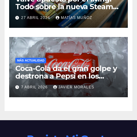
Todo sobre la nueva Steam
Machine y la filtración de su
27 ABRIL 2026
MATÍAS MUÑOZ
control
MÁS ACTUALIDAD
Coca-Cola da el gran golpe y
destrona a Pepsi en los
hoteles Marriott
7 ABRIL 2026
JAVIER MORALES