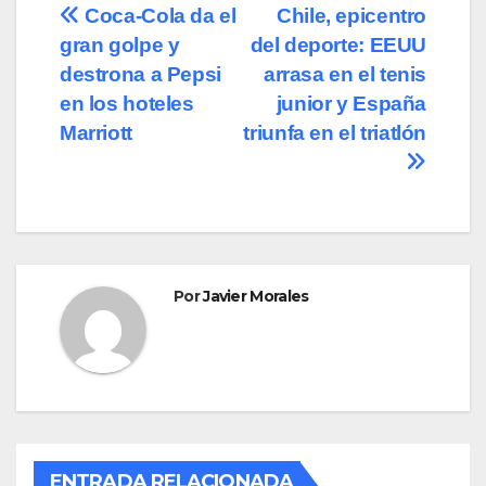
Navegación
Coca-Cola da el
Chile, epicentro
gran golpe y
del deporte: EEUU
de
destrona a Pepsi
arrasa en el tenis
entradas
en los hoteles
junior y España
Marriott
triunfa en el triatlón
Por
Javier Morales
ENTRADA RELACIONADA